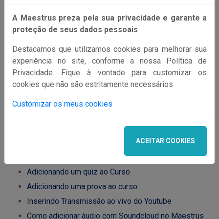
Artigos relacionados
A Maestrus preza pela sua privacidade e garante a
Como criar um curso no Maestrus
proteção de seus dados pessoais
Como filtrar cursos no site?
Destacamos que utilizamos cookies para melhorar sua
Inserir Vídeo Yotube/Vímeo em uma Aula
experiência no site, conforme a nossa Política de
Criando suas Aulas no Maestrus
Privacidade. Fique à vontade para customizar os
Como fazer upload de vídeos no Maestrus
cookies que não são estritamente necessários
Como configurar meus certificados no Maestrus
Customizar os meus cookies
Conteúdo Tipo Vídeo
Conteúdo Tipo Texto
ACEITAR COOKIES
Insira arquivos para seus alunos
Colocar arquivos PDF para visualização
Adicionando um quiz ao Curso
Adicionando uma prova ao curso
Inserindo Transmissão ao vivo do Youtube
Como adicionar áudio com Soundcloud no Maestrus