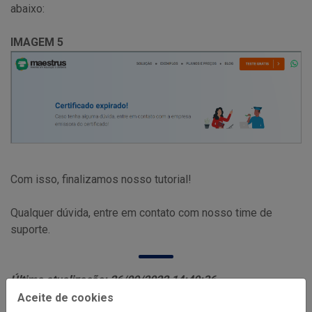
abaixo:
IMAGEM 5
Com isso, finalizamos nosso tutorial!
Qualquer dúvida, entre em contato com nosso time de
suporte.
Última atualização: 26/09/2022 14:49:36
Aceite de cookies