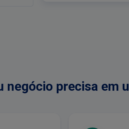
Horário: 08:00 -
Módulo 2 ✓
↓
Módulo 3 🔒
u negócio precisa em 