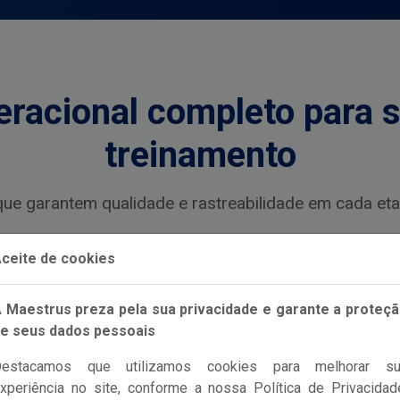
eracional completo para 
treinamento
ue garantem qualidade e rastreabilidade em cada eta
ceite de cookies
ca
 Maestrus preza pela sua privacidade e garante a proteç
nutos: crie
e seus dados pessoais
s com nota
é a obtenção da
Destacamos que utilizamos cookies para melhorar su
xperiência no site, conforme a nossa Política de Privacidad