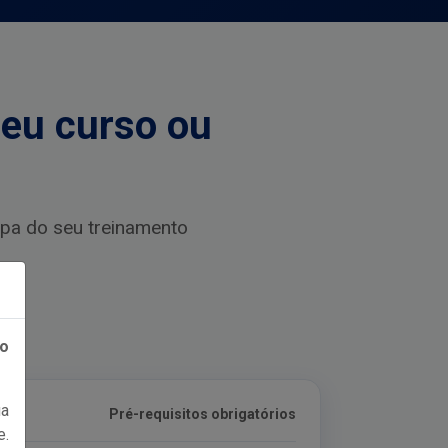
seu curso ou
pa do seu treinamento
ão
a
Controle de validade
e.