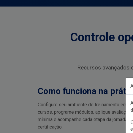
Controle op
Recursos avançados q
A
Como funciona na práti
A
Configure seu ambiente de treinamento em mi
d
cursos, programe módulos, aplique avaliaçõe
mínima e acompanhe cada etapa da jornada at
certificação.
e