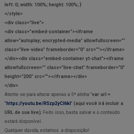
left: 0; width: 100%; height: 100%; }
</style>
<div class="live">
<div class="embed-container"><iframe
allow="autoplay; encrypted-media" allowfullscreen=""
class="live-video" frameborder="0" src=""></iframe>
</div><div class="embed-container yt-chat"><iframe
allowfullscreen="" class="live-chat" frameborder="0"
height="200" src=""></iframe></div>
</div>
Atente-se para alterar apenas a 5ª alinha "
var url =
"
https://youtu.be/RSzp2yCI6kI
"
(aqui você irá incluir a
URL de sua live)
; Feito isso, basta salvar e o conteúdo
estará disponível.
Qualquer dúvida, estamos a disposição!