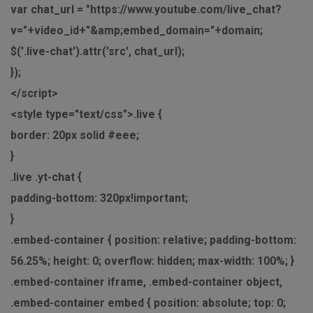
var chat_url = "https://www.youtube.com/live_chat?
v="+video_id+"&amp;embed_domain="+domain;
$('.live-chat').attr('src', chat_url);
});
</script>
<style type="text/css">.live {
border: 20px solid #eee;
}
.live .yt-chat {
padding-bottom: 320px!important;
}
.embed-container { position: relative; padding-bottom:
56.25%; height: 0; overflow: hidden; max-width: 100%; }
.embed-container iframe, .embed-container object,
.embed-container embed { position: absolute; top: 0;