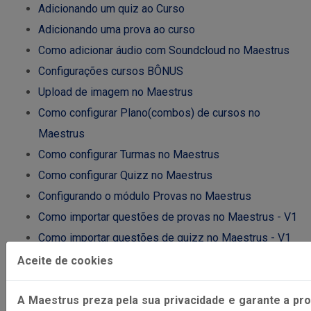
Adicionando um quiz ao Curso
Adicionando uma prova ao curso
Como adicionar áudio com Soundcloud no Maestrus
Configurações cursos BÔNUS
Upload de imagem no Maestrus
Como configurar Plano(combos) de cursos no
Maestrus
Como configurar Turmas no Maestrus
Como configurar Quizz no Maestrus
Configurando o módulo Provas no Maestrus
Como importar questões de provas no Maestrus - V1
Como importar questões de quizz no Maestrus - V1
Banco de questões de avaliações no Maestrus
Aceite de cookies
Como ordenar questões no Maestrus
A Maestrus preza pela sua privacidade e garante a pr
Como realizar matrícula manual no Maestrus