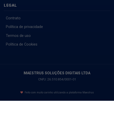
LEGAL
Contrato
Política de privacidade
Termos de uso
Política de Cookies
MAESTRUS SOLUÇÕES DIGITAIS LTDA
CNPJ: 26.510.854/0001-01
Feito com muito carinho utilizando a plataforma Maestrus