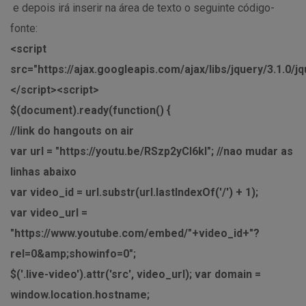
e depois irá inserir na área de texto o seguinte código-
fonte:
<script
src="https://ajax.googleapis.com/ajax/libs/jquery/3.1.0/jq
</script><script>
$(document).ready(function() {
//link do hangouts on air
var url = "https://youtu.be/RSzp2yCI6kI"; //nao mudar as
linhas abaixo
var video_id = url.substr(url.lastIndexOf('/') + 1);
var video_url =
"https://www.youtube.com/embed/"+video_id+"?
rel=0&amp;showinfo=0";
$('.live-video').attr('src', video_url); var domain =
window.location.hostname;