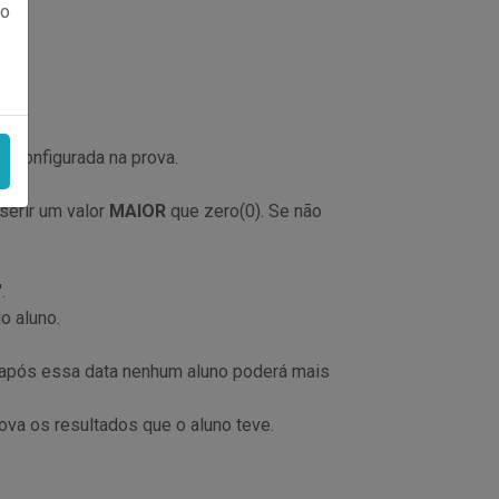
ão
a configurada na prova.
serir um valor
MAIOR
que zero(0). Se não
.
o aluno.
s (após essa data nenhum aluno poderá mais
ova os resultados que o aluno teve.