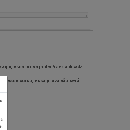
aqui, essa prova poderá ser aplicada
car esse curso, essa prova não será
ão
a
e.