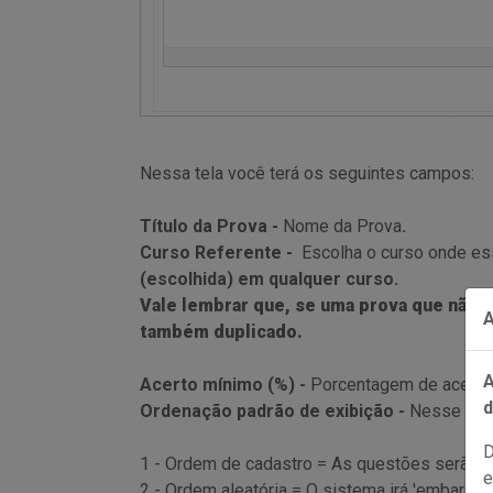
Nessa tela você terá os seguintes campos:
Título da Prova -
Nome da Prova
.
Curso Referente -
Escolha o curso onde ess
(escolhida) em qualquer curso.
Vale lembrar que, se uma prova que não t
A
também duplicado.
A
Acerto mínimo (%) -
Porcentagem de acertos
d
Ordenação padrão de exibição -
Nesse cam
1 - Ordem de cadastro = As questões serão 
e
2 - Ordem aleatória = O sistema irá 'embaralh