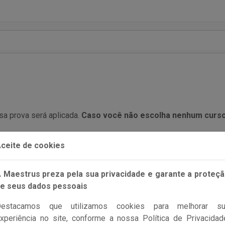
a prova será aplicada.
Caso você não escolha nenhum curso 
iver um curso referente em sua configuração e você dupli
ceite de cookies
 Maestrus preza pela sua privacidade e garante a proteç
 mínimo para o aluno ser aprovado nessa prova.
e seus dados pessoais
po você terá 3 opções:
Destacamos que utilizamos cookies para melhorar su
exibidas na mesma ordem que estão cadastradas na prova.
xperiência no site, conforme a nossa Política de Privacidad
ar' a ordem das questões.