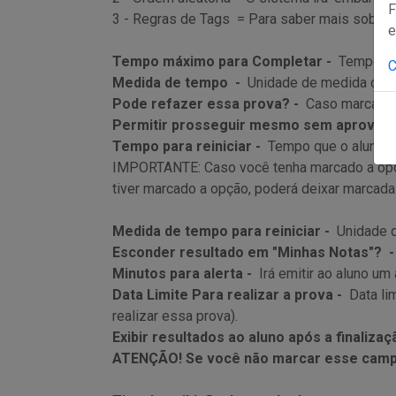
F
3 - Regras de Tags = Para saber mais sobre e
e
Tempo máximo para Completar -
Tempo máx
C
Medida de tempo -
Unidade de medida de t
Pode refazer essa prova? -
Caso marcado d
Permitir prosseguir mesmo sem aprovar
Tempo para reiniciar -
Tempo que o aluno de
IMPORTANTE: Caso você tenha marcado a o
tiver marcado a opção, poderá deixar marcad
Medida de tempo para reiniciar -
Unidade d
Esconder resultado em "Minhas Notas"? 
Minutos para alerta -
Irá emitir ao aluno um
Data Limite Para realizar a prova -
Data li
realizar essa prova).
Exibir resultados ao aluno após a finaliza
ATENÇÃO! Se você não marcar esse campo, 