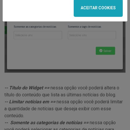
ACEITAR COOKIES
-- Titulo do Widget ==
nessa opção você poderá altera o
título do conteúdo que lista as últimas notícias do blog.
-- Limitar notícias em ==
nessa opção você poderá limitar
a quantidade de notícias que deseja exibir com esse
conteúdo.
-- Somente as categorias de notícias ==
nessa opção
você poderá selecionar as categorias de notícias para