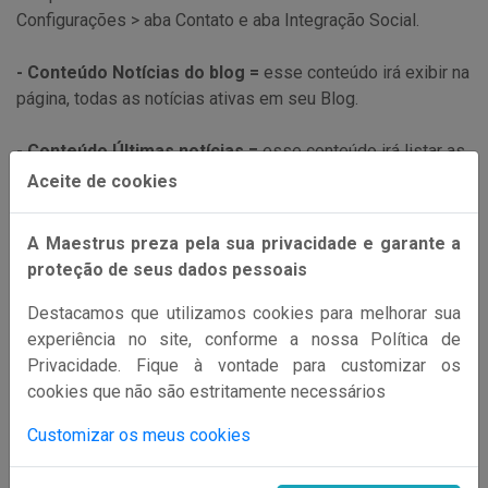
Configurações > aba Contato e aba Integração Social.
- Conteúdo Notícias do blog =
esse conteúdo irá exibir na
página, todas as notícias ativas em seu Blog.
- Conteúdo Últimas notícias =
esse conteúdo irá listar as
últimas notícias de seu Blog.
Aceite de cookies
Ainda dentro desse conteúdo você terá algumas opções de
configuração:
A Maestrus preza pela sua privacidade e garante a
proteção de seus dados pessoais
IMAGEM 6.2
Destacamos que utilizamos cookies para melhorar sua
experiência no site, conforme a nossa Política de
Privacidade. Fique à vontade para customizar os
cookies que não são estritamente necessários
Customizar os meus cookies