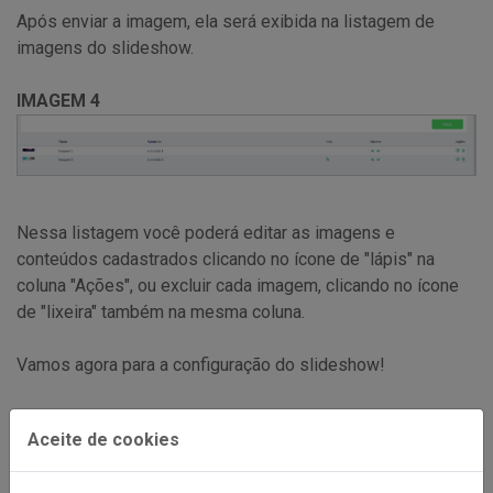
Após enviar a imagem, ela será exibida na listagem de
imagens do slideshow.
IMAGEM 4
Nessa listagem você poderá editar as imagens e
conteúdos cadastrados clicando no ícone de "lápis" na
coluna "Ações", ou excluir cada imagem, clicando no ícone
de "lixeira" também na mesma coluna.
Vamos agora para a configuração do slideshow!
IMAGEM 5
Aceite de cookies