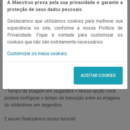
A Maestrus preza pela sua privacidade e garante a
proteção de seus dados pessoais
Destacamos que utilizamos cookies para melhorar sua
Nessa área você terá as seguintes opções:
experiência no site, conforme a nossa Política de
Privacidade. Fique à vontade para customizar os
- Exibir o slideshow no topo? = uma vez marcada, o
cookies que não são estritamente necessários
slideshow será exibido no topo de seu Maestrus. Ao ativar
o slideshow ele irá substituir a faixa nativa com título e
Customizar os meus cookies
subtítulos estáticos da página.
- Estender o slideshow? = quando marcada essa opção, o
slideshow ficará estendido ocupando a largura total do
ACEITAR COOKIES
topo, caso contrário, ele ficará centralizado em tamanho
reduzido.
- Tempo da imagem em segundos = nessa opção você
poderá configurar o tempo de transição entre as imagens
do slideshow, em segundos.
E assim finalizamos nosso tutorial!