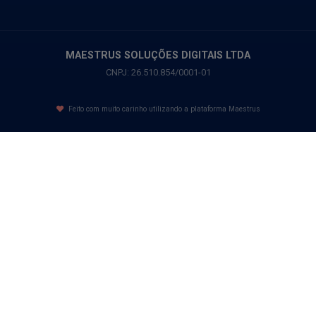
MAESTRUS SOLUÇÕES DIGITAIS LTDA
CNPJ: 26.510.854/0001-01
Feito com muito carinho utilizando a plataforma Maestrus