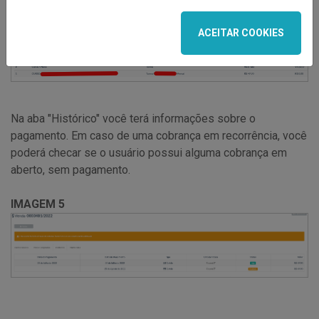
IMAGEM 4
ACEITAR COOKIES
Na aba "Histórico" você terá informações sobre o
pagamento. Em caso de uma cobrança em recorrência, você
poderá checar se o usuário possui alguma cobrança em
aberto, sem pagamento.
IMAGEM 5