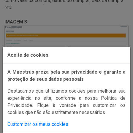
como valor da compra, dados do comprar, data da compra
etc.
IMAGEM 3
Aceite de cookies
A Maestrus preza pela sua privacidade e garante a
proteção de seus dados pessoais
Destacamos que utilizamos cookies para melhorar sua
experiência no site, conforme a nossa Política de
Na segunda aba, "Itens Comprados", você terá um
Privacidade. Fique à vontade para customizar os
detalhamento do produto que foi comprado em seu
cookies que não são estritamente necessários
Maestrus(curso/turma/plano, valor bruto e valor com
desconto, caso tenha sido utilizado cupom de desconto).
Customizar os meus cookies